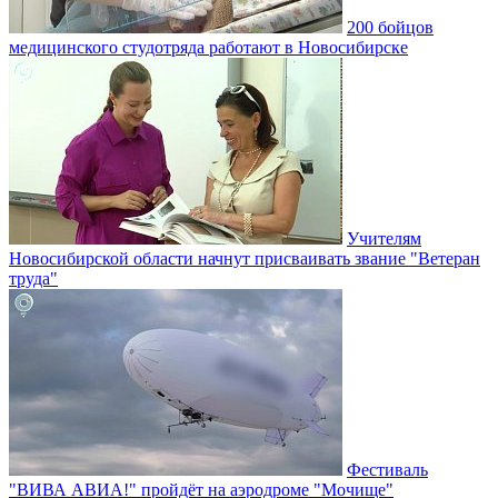
200 бойцов
медицинского студотряда работают в Новосибирске
Учителям
Новосибирской области начнут присваивать звание "Ветеран
труда"
Фестиваль
"ВИВА АВИА!" пройдёт на аэродроме "Мочище"