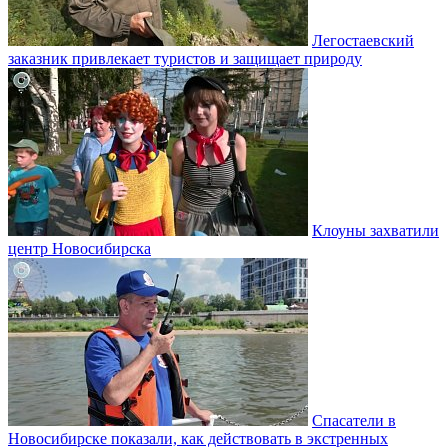
Легостаевский
заказник привлекает туристов и защищает природу
Клоуны захватили
центр Новосибирска
Спасатели в
Новосибирске показали, как действовать в экстренных