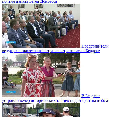
почтил память детей Донбасса
Представители
ведущих авиакомпаний страны встретились в Бердске
В Бердске
устроили вечер исторических танцев под открытым небом