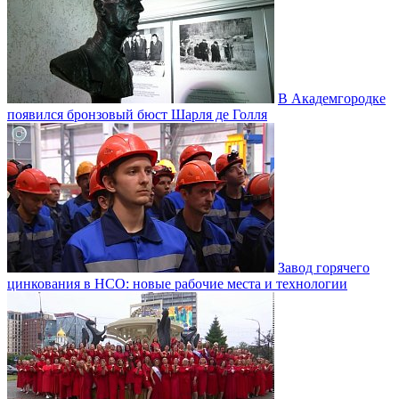
В Академгородке
появился бронзовый бюст Шарля де Голля
Завод горячего
цинкования в НСО: новые рабочие места и технологии