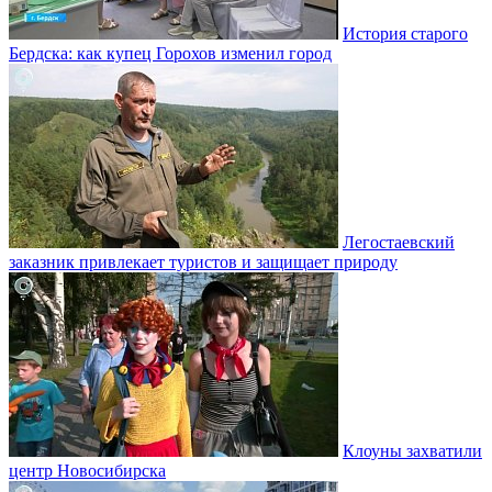
История старого
Бердска: как купец Горохов изменил город
Легостаевский
заказник привлекает туристов и защищает природу
Клоуны захватили
центр Новосибирска