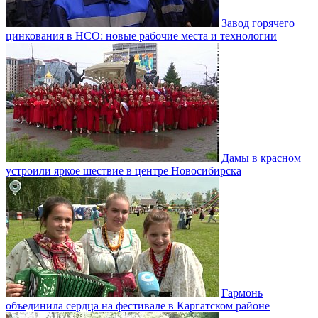
Завод горячего
цинкования в НСО: новые рабочие места и технологии
Дамы в красном
устроили яркое шествие в центре Новосибирска
Гармонь
объединила сердца на фестивале в Каргатском районе