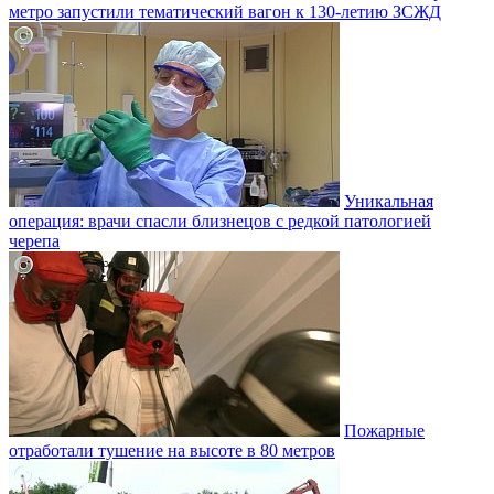
метро запустили тематический вагон к 130-летию ЗСЖД
Уникальная
операция: врачи спасли близнецов с редкой патологией
черепа
Пожарные
отработали тушение на высоте в 80 метров