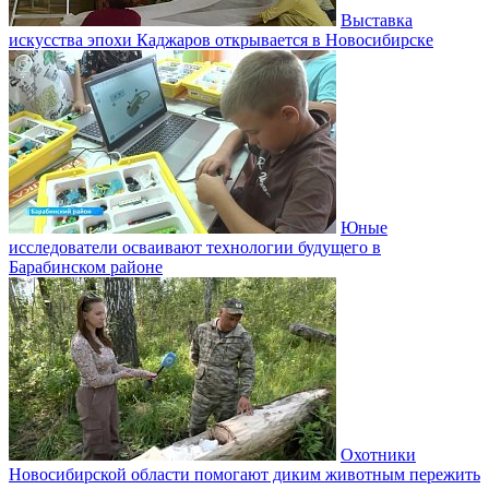
Выставка
искусства эпохи Каджаров открывается в Новосибирске
Юные
исследователи осваивают технологии будущего в
Барабинском районе
Охотники
Новосибирской области помогают диким животным пережить