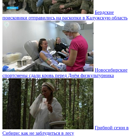
Бердские
поисковики отправились на раскопки в Калужскую область
Новосибирские
спортсмены сдали кровь перед Днём физкультурника
Грибной сезон в
Сибири: как не заблудиться в лесу