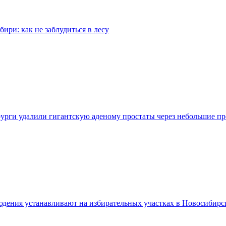
бири: как не заблудиться в лесу
урги удалили гигантскую аденому простаты через небольшие п
дения устанавливают на избирательных участках в Новосибирс