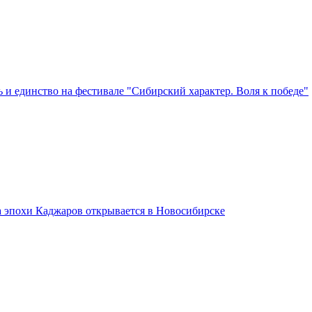
 и единство на фестивале "Сибирский характер. Воля к победе"
а эпохи Каджаров открывается в Новосибирске