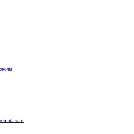
роколы
кой области