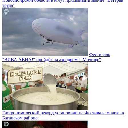
Новосибирской области начнут присваивать звание "Ветеран
труда"
Фестиваль
"ВИВА АВИА!" пройдёт на аэродроме "Мочище"
Гастрономический рекорд установили на Фестивале молока в
Баганском районе