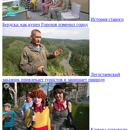
История старого
Бердска: как купец Горохов изменил город
Легостаевский
заказник привлекает туристов и защищает природу
Клоуны захватили