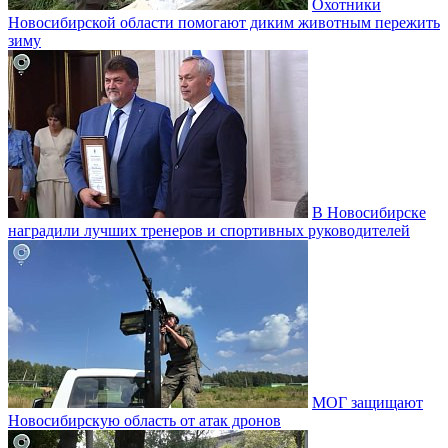
Охотники
Новосибирской области помогают диким животным пережить
зиму
В Новосибирске
наградили лучших тренеров и спортивных руководителей
МОГ защищают
Новосибирскую область от атак дронов