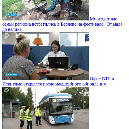
Многодетные
семьи региона встретились в Бердске на фестивале "От мала
до велика"
Офис ВТБ в
Искитиме открылся после масштабного обновления