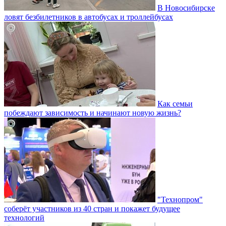
В Новосибирске
ловят безбилетников в автобусах и троллейбусах
Как семьи
побеждают зависимость и начинают новую жизнь?
"Технопром"
соберёт участников из 40 стран и покажет будущее
технологий