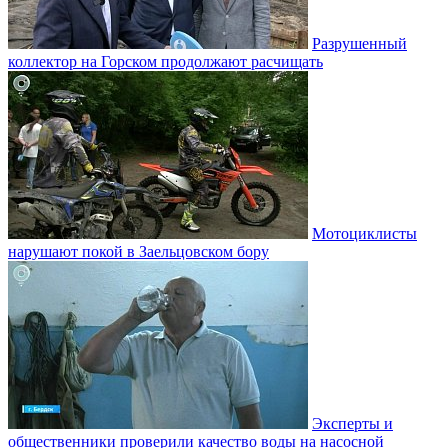
Разрушенный
коллектор на Горском продолжают расчищать
Мотоциклисты
нарушают покой в Заельцовском бору
Эксперты и
общественники проверили качество воды на насосной