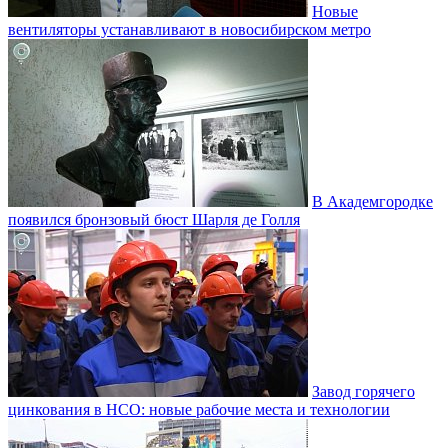
Новые
вентиляторы устанавливают в новосибирском метро
В Академгородке
появился бронзовый бюст Шарля де Голля
Завод горячего
цинкования в НСО: новые рабочие места и технологии