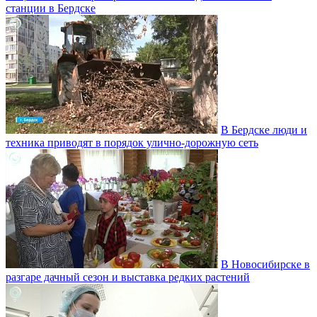
станции в Бердске
В Бердске люди и
техника приводят в порядок улично‑дорожную сеть
В Новосибирске в
разгаре дачный сезон и выставка редких растений