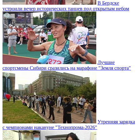
В Бердске
устроили вечер исторических танцев под открытым небом
Лучшие
спортсмены Сибири сразились на марафоне "Земля спорта"
Утренняя зарядка
с чемпионами накануне "Технопрома-2026"