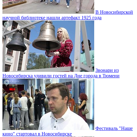
В Новосибирской
научной библиотеке нашли артефакт 1925 года
Звонари из
Новосибирска удивили гостей на Дне города в Тюмени
Фестиваль "Наше
кино" стартовал в Новосибирске