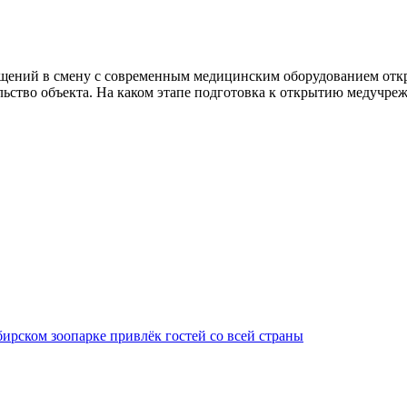
ений в смену с современным медицинским оборудованием открое
льство объекта. На каком этапе подготовка к открытию медучре
ирском зоопарке привлёк гостей со всей страны