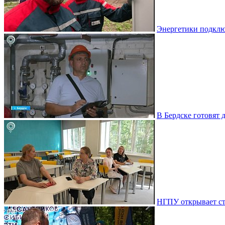
Энергетики подклю
В Бердске готовят 
НГПУ открывает ст