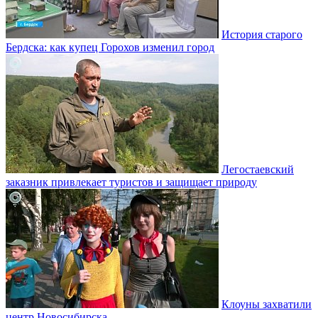
История старого
Бердска: как купец Горохов изменил город
Легостаевский
заказник привлекает туристов и защищает природу
Клоуны захватили
центр Новосибирска