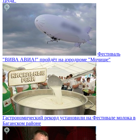
труда"
Фестиваль
"ВИВА АВИА!" пройдёт на аэродроме "Мочище"
Гастрономический рекорд установили на Фестивале молока в
Баганском районе