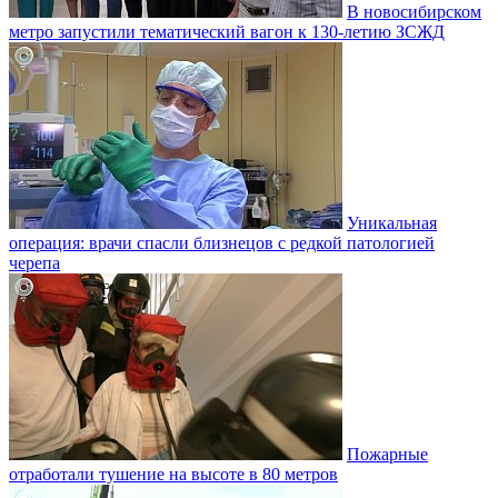
В новосибирском
метро запустили тематический вагон к 130-летию ЗСЖД
Уникальная
операция: врачи спасли близнецов с редкой патологией
черепа
Пожарные
отработали тушение на высоте в 80 метров