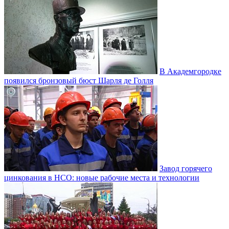
В Академгородке
появился бронзовый бюст Шарля де Голля
Завод горячего
цинкования в НСО: новые рабочие места и технологии