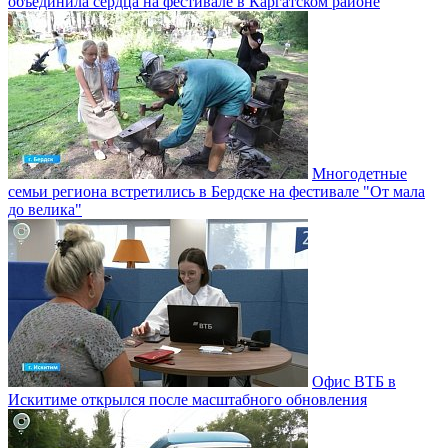
объединила сердца на фестивале в Каргатском районе
Многодетные
семьи региона встретились в Бердске на фестивале "От мала
до велика"
Офис ВТБ в
Искитиме открылся после масштабного обновления