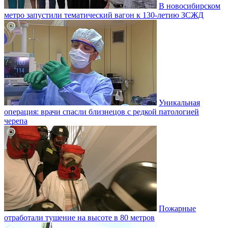
В новосибирском
метро запустили тематический вагон к 130-летию ЗСЖД
Уникальная
операция: врачи спасли близнецов с редкой патологией
черепа
Пожарные
отработали тушение на высоте в 80 метров