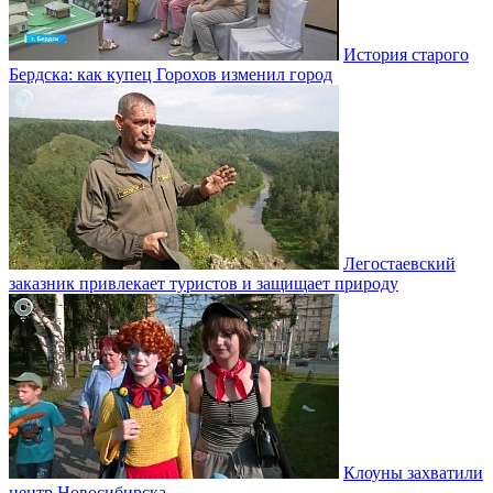
История старого
Бердска: как купец Горохов изменил город
Легостаевский
заказник привлекает туристов и защищает природу
Клоуны захватили
центр Новосибирска