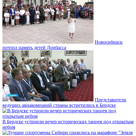
Новосибирск
почтил память детей Донбасса
Представители
ведущих авиакомпаний страны встретились в Бердске
В Бердске устроили вечер исторических танцев под открытым
небом