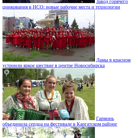
Завод горячего
цинкования в НСО: новые рабочие места и технологии
Дамы в красном
устроили яркое шествие в центре Новосибирска
Гармонь
объединила сердца на фестивале в Каргатском районе