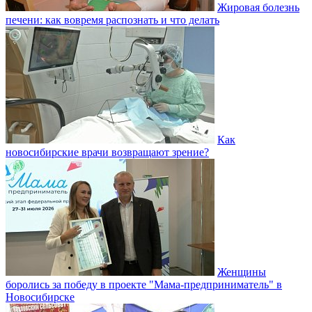
Жировая болезнь
печени: как вовремя распознать и что делать
Как
новосибирские врачи возвращают зрение?
Женщины
боролись за победу в проекте "Мама-предприниматель" в
Новосибирске