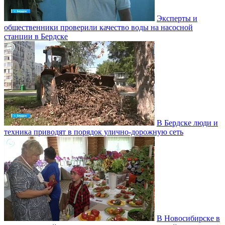
Эксперты и
общественники проверили качество воды на насосной
станции в Бердске
В Бердске люди и
техника приводят в порядок улично‑дорожную сеть
В Новосибирске в