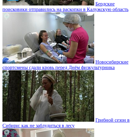
Бердские
поисковики отправились на раскопки в Калужскую область
Новосибирские
спортсмены сдали кровь перед Днём физкультурника
Грибной сезон в
Сибири: как не заблудиться в лесу