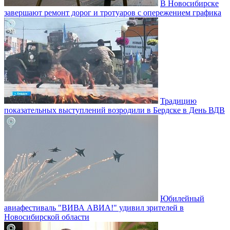
В Новосибирске
завершают ремонт дорог и тротуаров с опережением графика
Традицию
показательных выступлений возродили в Бердске в День ВДВ
Юбилейный
авиафестиваль "ВИВА АВИА!" удивил зрителей в
Новосибирской области