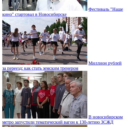
Фестиваль "Наше
кино" стартовал в Новосибирске
Миллион рублей
за переезд: как стать земским тренером
В новосибирском
метро запустили тематический вагон к 130-летию ЗСЖД