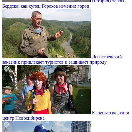
История старого
Бердска: как купец Горохов изменил город
Легостаевский
заказник привлекает туристов и защищает природу
Клоуны захватили
центр Новосибирска