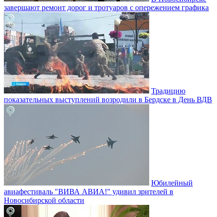
завершают ремонт дорог и тротуаров с опережением графика
Традицию
показательных выступлений возродили в Бердске в День ВДВ
Юбилейный
авиафестиваль "ВИВА АВИА!" удивил зрителей в
Новосибирской области