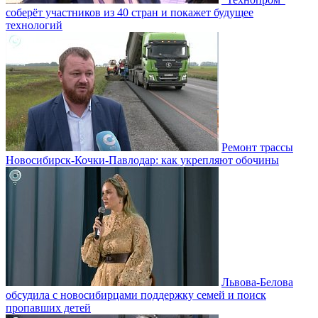
соберёт участников из 40 стран и покажет будущее
технологий
Ремонт трассы
Новосибирск-Кочки-Павлодар: как укрепляют обочины
Львова-Белова
обсудила с новосибирцами поддержку семей и поиск
пропавших детей