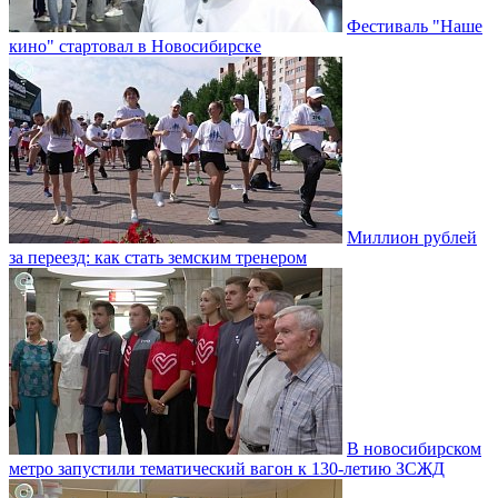
Фестиваль "Наше
кино" стартовал в Новосибирске
Миллион рублей
за переезд: как стать земским тренером
В новосибирском
метро запустили тематический вагон к 130-летию ЗСЖД