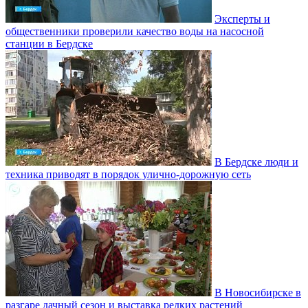
Эксперты и
общественники проверили качество воды на насосной
станции в Бердске
В Бердске люди и
техника приводят в порядок улично‑дорожную сеть
В Новосибирске в
разгаре дачный сезон и выставка редких растений