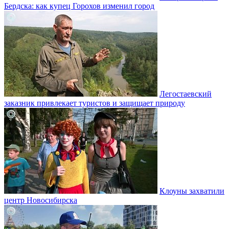
Бердска: как купец Горохов изменил город
Легостаевский
заказник привлекает туристов и защищает природу
Клоуны захватили
центр Новосибирска