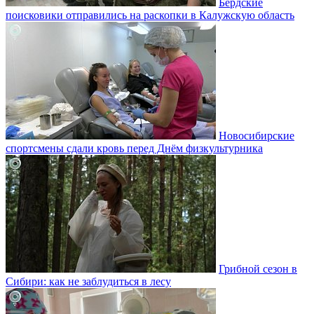
Бердские
поисковики отправились на раскопки в Калужскую область
Новосибирские
спортсмены сдали кровь перед Днём физкультурника
Грибной сезон в
Сибири: как не заблудиться в лесу