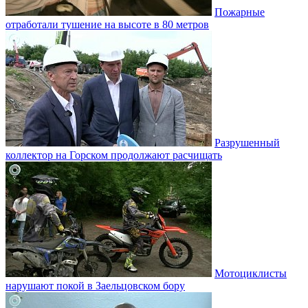
Пожарные
отработали тушение на высоте в 80 метров
Разрушенный
коллектор на Горском продолжают расчищать
Мотоциклисты
нарушают покой в Заельцовском бору