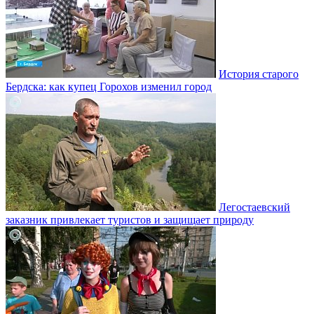
История старого
Бердска: как купец Горохов изменил город
Легостаевский
заказник привлекает туристов и защищает природу