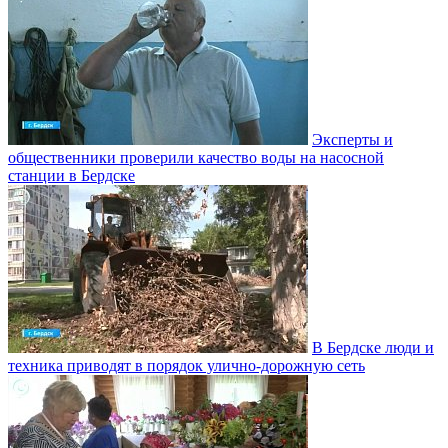
Эксперты и
общественники проверили качество воды на насосной
станции в Бердске
В Бердске люди и
техника приводят в порядок улично‑дорожную сеть