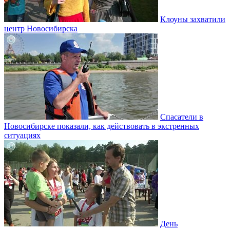
Клоуны захватили
центр Новосибирска
Спасатели в
Новосибирске показали, как действовать в экстренных
ситуациях
День