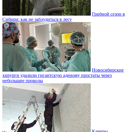
Грибной сезон в
Сибири: как не заблудиться в лесу
Новосибирские
хирурги удалили гигантскую аденому простаты через
небольшие проколы
Камеры