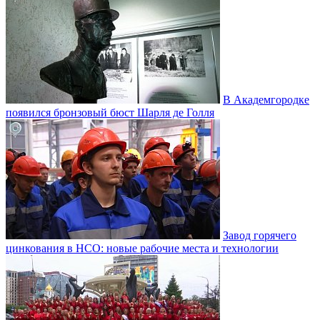
В Академгородке
появился бронзовый бюст Шарля де Голля
Завод горячего
цинкования в НСО: новые рабочие места и технологии