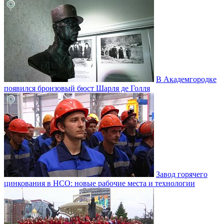
В Академгородке
появился бронзовый бюст Шарля де Голля
Завод горячего
цинкования в НСО: новые рабочие места и технологии