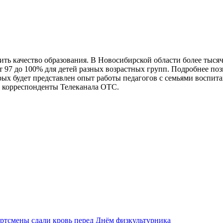
ить качество образования. В Новосибирской области более тыс
т 97 до 100% для детей разных возрастных групп. Подробнее по
орых будет представлен опыт работы педагогов с семьями воспит
ли корреспонденты Телеканала ОТС.
ртсмены сдали кровь перед Днём физкультурника