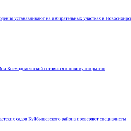
дения устанавливают на избирательных участках в Новосибирс
Зои Космодемьянской готовится к новому открытию
 детских садов Куйбышевского района проверяют специалисты