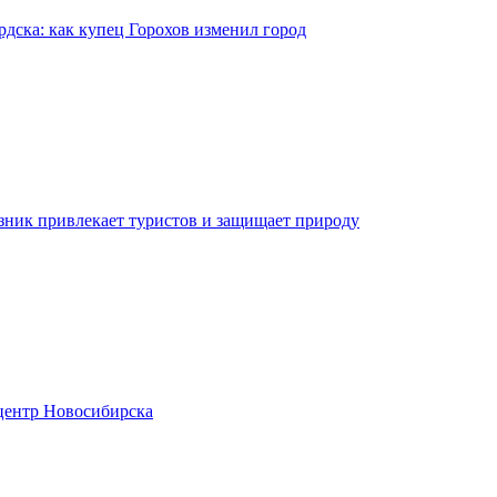
рдска: как купец Горохов изменил город
зник привлекает туристов и защищает природу
центр Новосибирска