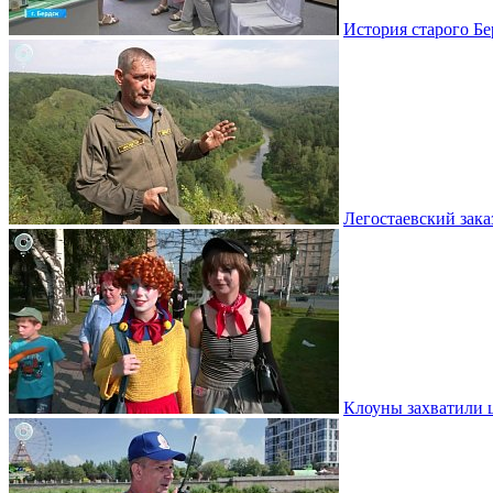
История старого Бе
Легостаевский зака
Клоуны захватили 