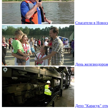
Спасатели в Новоси
День железнодорож
Депо "Карасук" отм