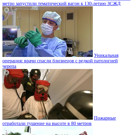
метро запустили тематический вагон к 130-летию ЗСЖД
Уникальная
операция: врачи спасли близнецов с редкой патологией
черепа
Пожарные
отработали тушение на высоте в 80 метров