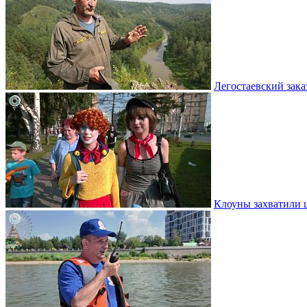
Легостаевский зака
Клоуны захватили 