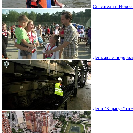
Спасатели в Новоси
День железнодорож
Депо "Карасук" отм