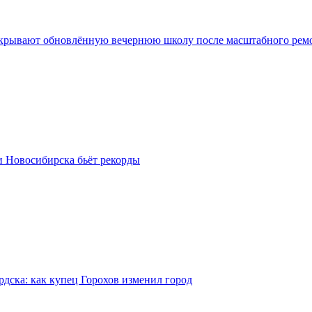
крывают обновлённую вечернюю школу после масштабного рем
и Новосибирска бьёт рекорды
рдска: как купец Горохов изменил город