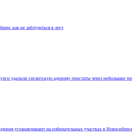
бири: как не заблудиться в лесу
урги удалили гигантскую аденому простаты через небольшие п
дения устанавливают на избирательных участках в Новосибирс