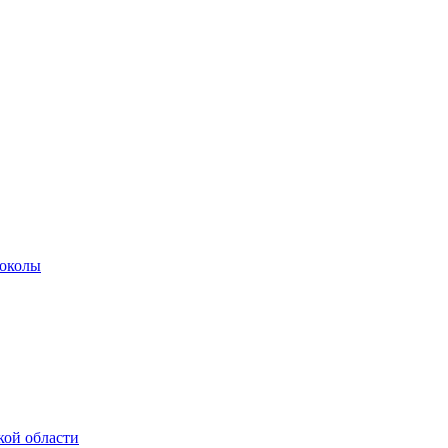
роколы
кой области