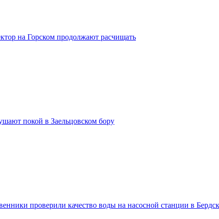
ктор на Горском продолжают расчищать
шают покой в Заельцовском бору
венники проверили качество воды на насосной станции в Бердс