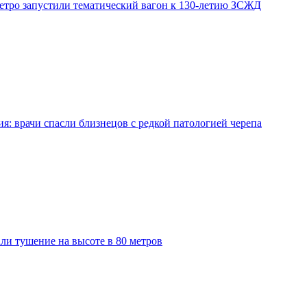
етро запустили тематический вагон к 130-летию ЗСЖД
я: врачи спасли близнецов с редкой патологией черепа
ли тушение на высоте в 80 метров