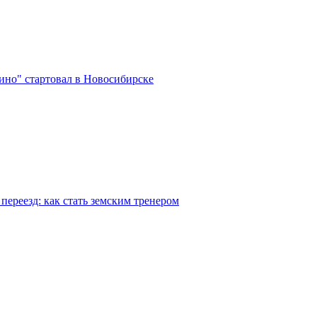
ино" стартовал в Новосибирске
переезд: как стать земским тренером