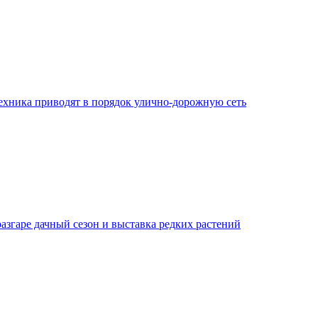
ехника приводят в порядок улично‑дорожную сеть
азгаре дачный сезон и выставка редких растений