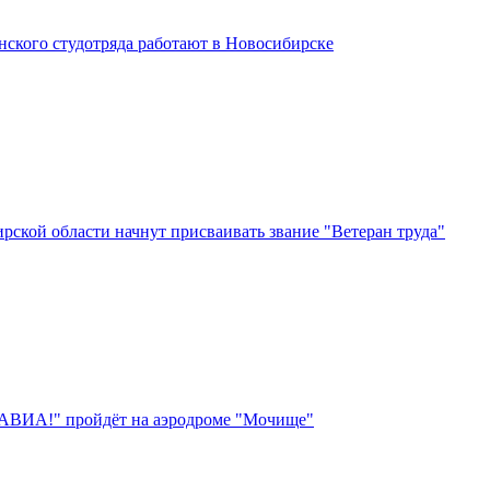
нского студотряда работают в Новосибирске
ской области начнут присваивать звание "Ветеран труда"
АВИА!" пройдёт на аэродроме "Мочище"