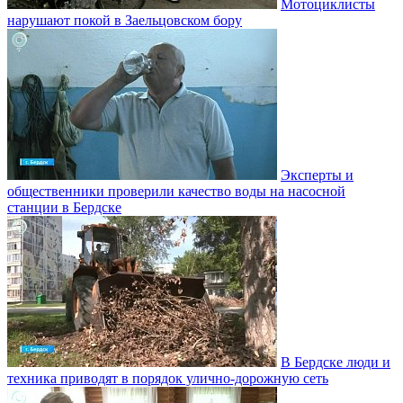
Мотоциклисты
нарушают покой в Заельцовском бору
Эксперты и
общественники проверили качество воды на насосной
станции в Бердске
В Бердске люди и
техника приводят в порядок улично‑дорожную сеть