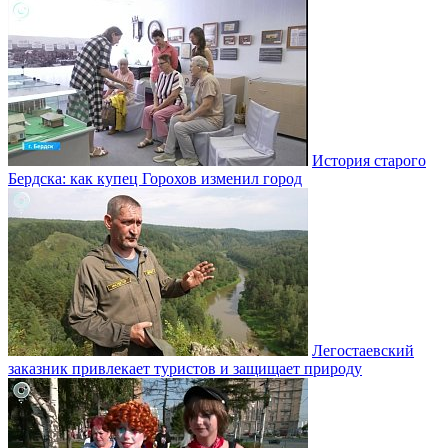
История старого
Бердска: как купец Горохов изменил город
Легостаевский
заказник привлекает туристов и защищает природу