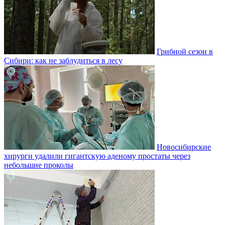
Грибной сезон в
Сибири: как не заблудиться в лесу
Новосибирские
хирурги удалили гигантскую аденому простаты через
небольшие проколы