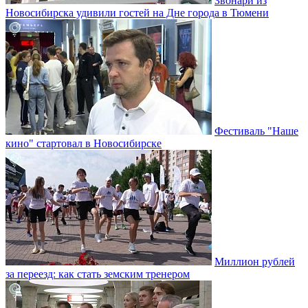
Звонари из
Новосибирска удивили гостей на Дне города в Тюмени
Фестиваль "Наше
кино" стартовал в Новосибирске
Миллион рублей
за переезд: как стать земским тренером