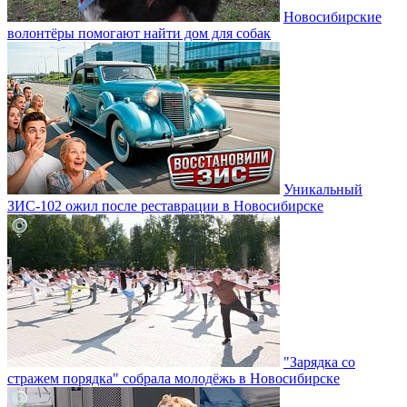
Новосибирские
волонтёры помогают найти дом для собак
Уникальный
ЗИС-102 ожил после реставрации в Новосибирске
"Зарядка со
стражем порядка" собрала молодёжь в Новосибирске