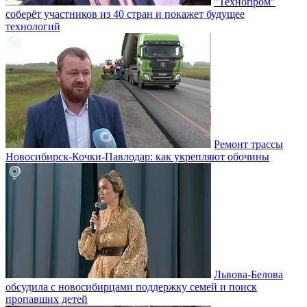
"Технопром"
соберёт участников из 40 стран и покажет будущее
технологий
Ремонт трассы
Новосибирск-Кочки-Павлодар: как укрепляют обочины
Львова-Белова
обсудила с новосибирцами поддержку семей и поиск
пропавших детей