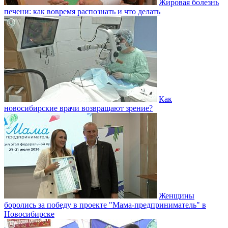
Жировая болезнь
печени: как вовремя распознать и что делать
Как
новосибирские врачи возвращают зрение?
Женщины
боролись за победу в проекте "Мама-предприниматель" в
Новосибирске