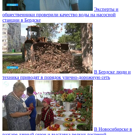
Эксперты и
общественники проверили качество воды на насосной
станции в Бердске
В Бердске люди и
техника приводят в порядок улично‑дорожную сеть
В Новосибирске в
разгаре дачный сезон и выставка редких растений