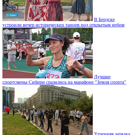
В Бердске
устроили вечер исторических танцев под открытым небом
Лучшие
спортсмены Сибири сразились на марафоне "Земля спорта"
Утренняя зарядка