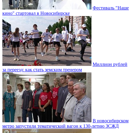
Фестиваль "Наше
кино" стартовал в Новосибирске
Миллион рублей
за переезд: как стать земским тренером
В новосибирском
метро запустили тематический вагон к 130-летию ЗСЖД