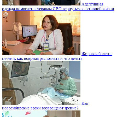
Адаптивная
одежда помогает ветеранам СВО вернуться к активной жизни
Жировая болезнь
печени: как вовремя распознать и что делать
Как
новосибирские врачи возвращают зрение?