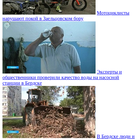
Мотоциклисты
нарушают покой в Заельцовском бору
Эксперты и
общественники проверили качество воды на насосной
станции в Бердске
В Бердске люди и