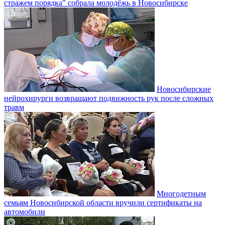
стражем порядка" собрала молодёжь в Новосибирске
Новосибирские
нейрохирурги возвращают подвижность рук после сложных
травм
Многодетным
семьям Новосибирской области вручили сертификаты на
автомобили