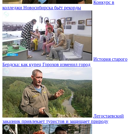
Конкурс в
колледжи Новосибирска бьёт рекорды
История старого
Бердска: как купец Горохов изменил город
Легостаевский
заказник привлекает туристов и защищает природу