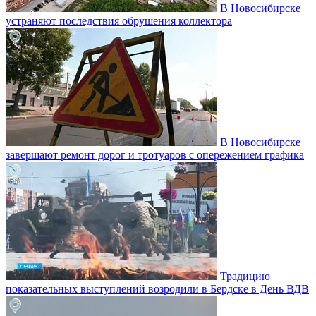
В Новосибирске
устраняют последствия обрушения коллектора
В Новосибирске
завершают ремонт дорог и тротуаров с опережением графика
Традицию
показательных выступлений возродили в Бердске в День ВДВ