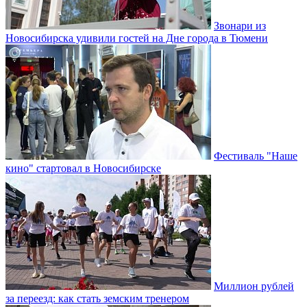
Звонари из
Новосибирска удивили гостей на Дне города в Тюмени
Фестиваль "Наше
кино" стартовал в Новосибирске
Миллион рублей
за переезд: как стать земским тренером