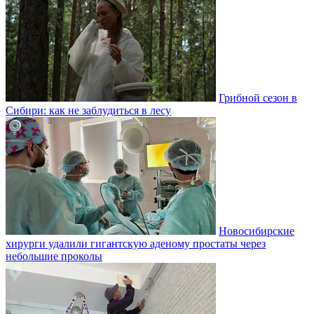
Грибной сезон в
Сибири: как не заблудиться в лесу
Новосибирские
хирурги удалили гигантскую аденому простаты через
небольшие проколы