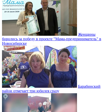
Женщины
боролись за победу в проекте "Мама-предприниматель" в
Новосибирске
Барабинский
район отмечает три юбилея сразу