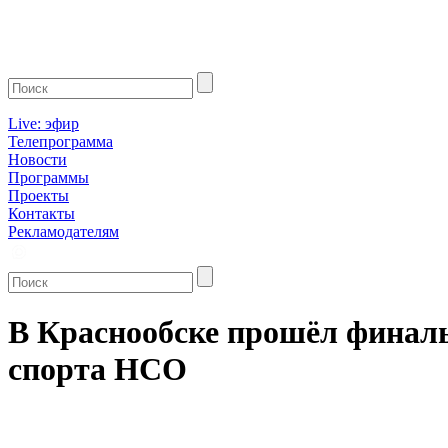
Live: эфир
Телепрограмма
Новости
Программы
Проекты
Контакты
Рекламодателям
В Краснообске прошёл финаль
спорта НСО