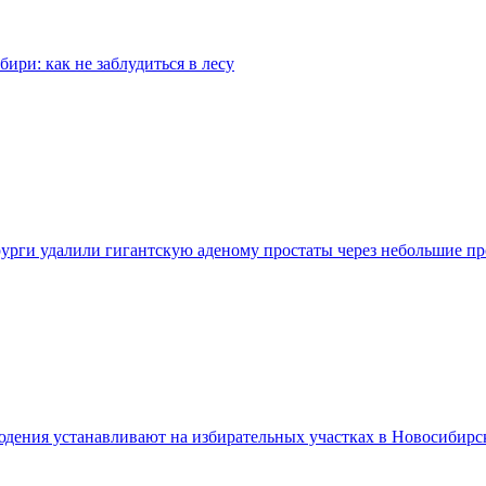
бири: как не заблудиться в лесу
урги удалили гигантскую аденому простаты через небольшие п
дения устанавливают на избирательных участках в Новосибирс