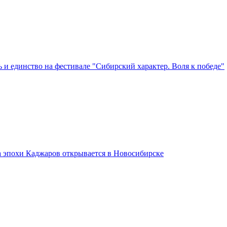
 и единство на фестивале "Сибирский характер. Воля к победе"
а эпохи Каджаров открывается в Новосибирске