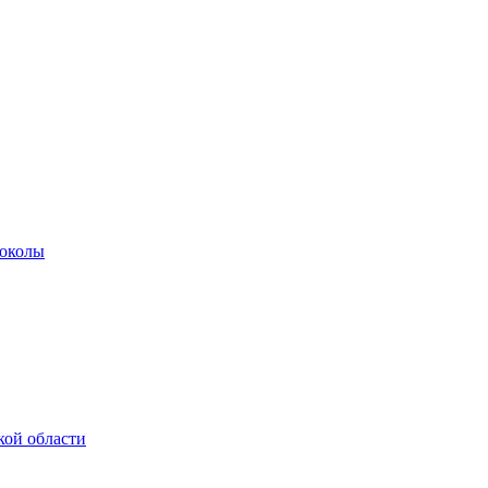
роколы
кой области