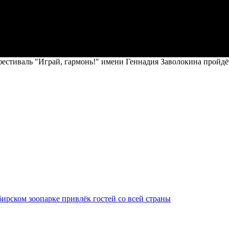
тиваль "Играй, гармонь!" имени Геннадия Заволокина пройдёт 
ирском зоопарке привлёк гостей со всей страны