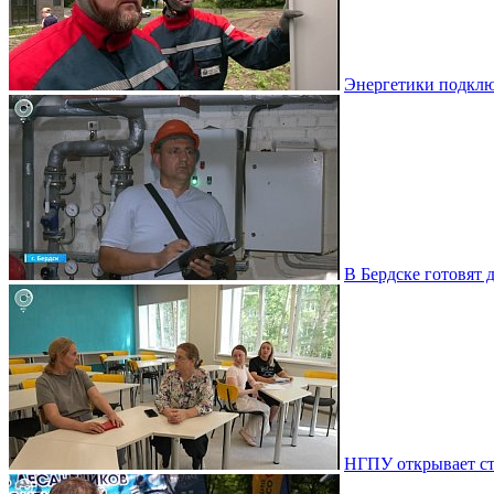
Энергетики подклю
В Бердске готовят 
НГПУ открывает ст