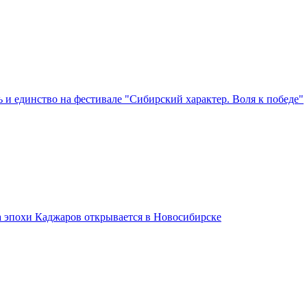
 и единство на фестивале "Сибирский характер. Воля к победе"
а эпохи Каджаров открывается в Новосибирске