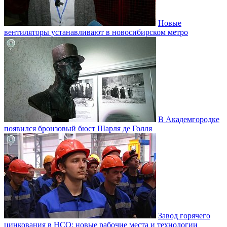
Новые
вентиляторы устанавливают в новосибирском метро
В Академгородке
появился бронзовый бюст Шарля де Голля
Завод горячего
цинкования в НСО: новые рабочие места и технологии