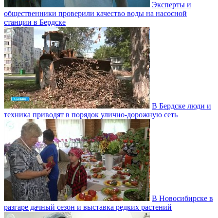
Эксперты и
общественники проверили качество воды на насосной
станции в Бердске
В Бердске люди и
техника приводят в порядок улично‑дорожную сеть
В Новосибирске в
разгаре дачный сезон и выставка редких растений