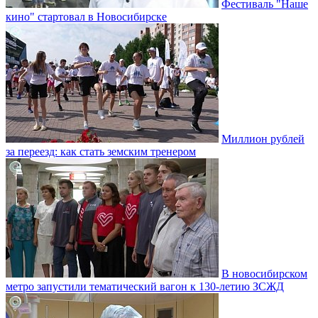
Фестиваль "Наше
кино" стартовал в Новосибирске
Миллион рублей
за переезд: как стать земским тренером
В новосибирском
метро запустили тематический вагон к 130-летию ЗСЖД