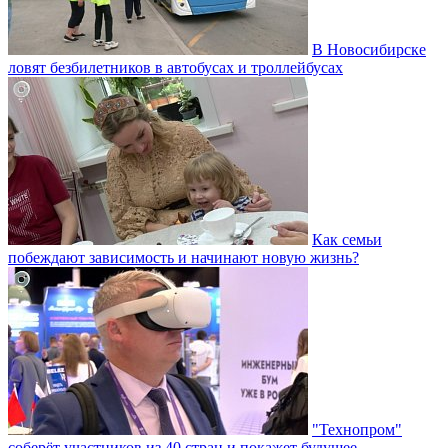
В Новосибирске
ловят безбилетников в автобусах и троллейбусах
Как семьи
побеждают зависимость и начинают новую жизнь?
"Технопром"
соберёт участников из 40 стран и покажет будущее