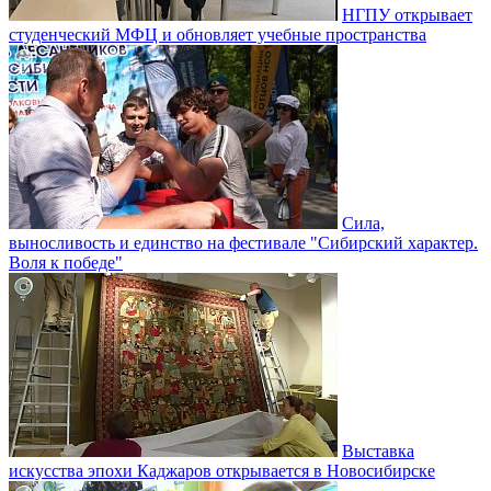
НГПУ открывает
студенческий МФЦ и обновляет учебные пространства
Сила,
выносливость и единство на фестивале "Сибирский характер.
Воля к победе"
Выставка
искусства эпохи Каджаров открывается в Новосибирске