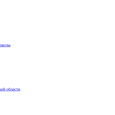
роколы
кой области