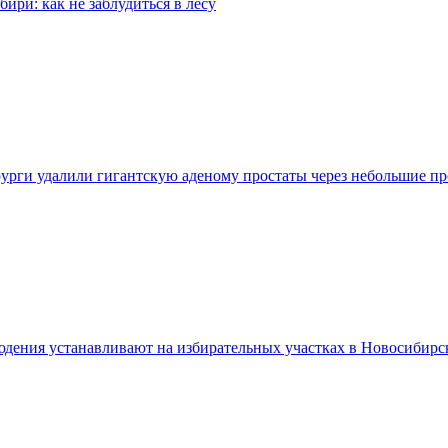
бири: как не заблудиться в лесу
урги удалили гигантскую аденому простаты через небольшие п
дения устанавливают на избирательных участках в Новосибирс