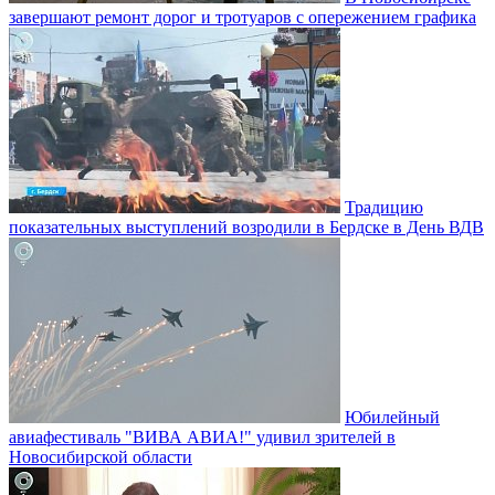
завершают ремонт дорог и тротуаров с опережением графика
Традицию
показательных выступлений возродили в Бердске в День ВДВ
Юбилейный
авиафестиваль "ВИВА АВИА!" удивил зрителей в
Новосибирской области