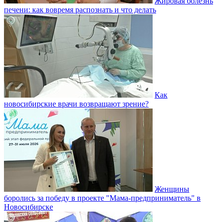
Жировая болезнь
печени: как вовремя распознать и что делать
Как
новосибирские врачи возвращают зрение?
Женщины
боролись за победу в проекте "Мама-предприниматель" в
Новосибирске