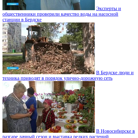
Эксперты и
общественники проверили качество воды на насосной
станции в Бердске
В Бердске люди и
техника приводят в порядок улично‑дорожную сеть
В Новосибирске в
разгаре дачный сезон и выставка редких растений