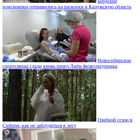
Бердские
поисковики отправились на раскопки в Калужскую область
Новосибирские
спортсмены сдали кровь перед Днём физкультурника
Грибной сезон в
Сибири: как не заблудиться в лесу