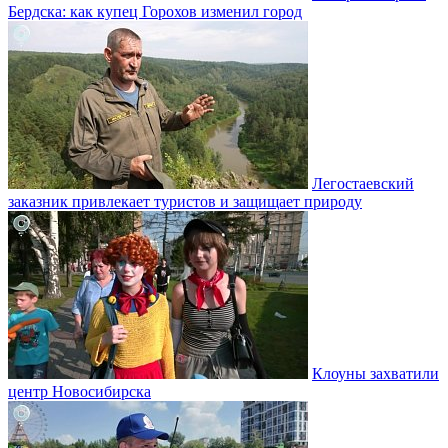
Бердска: как купец Горохов изменил город
Легостаевский
заказник привлекает туристов и защищает природу
Клоуны захватили
центр Новосибирска