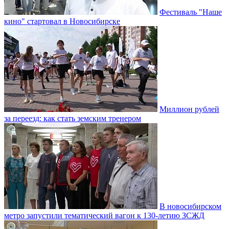
Фестиваль "Наше
кино" стартовал в Новосибирске
Миллион рублей
за переезд: как стать земским тренером
В новосибирском
метро запустили тематический вагон к 130-летию ЗСЖД