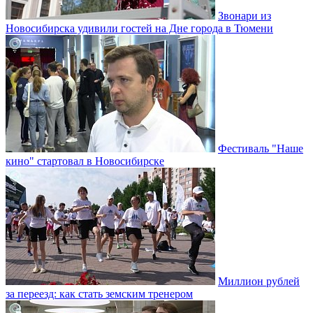
Звонари из
Новосибирска удивили гостей на Дне города в Тюмени
Фестиваль "Наше
кино" стартовал в Новосибирске
Миллион рублей
за переезд: как стать земским тренером