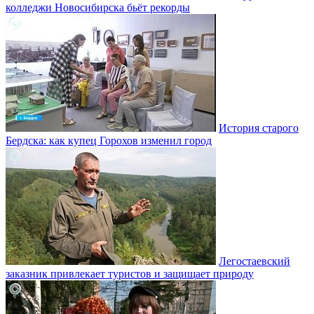
колледжи Новосибирска бьёт рекорды
История старого
Бердска: как купец Горохов изменил город
Легостаевский
заказник привлекает туристов и защищает природу