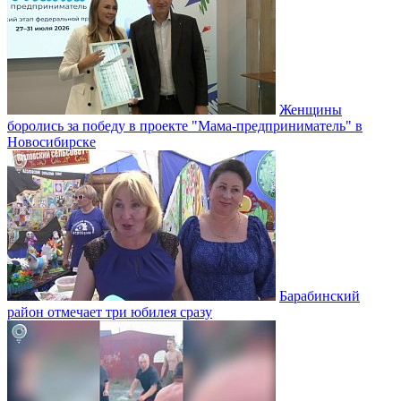
Женщины
боролись за победу в проекте "Мама-предприниматель" в
Новосибирске
Барабинский
район отмечает три юбилея сразу