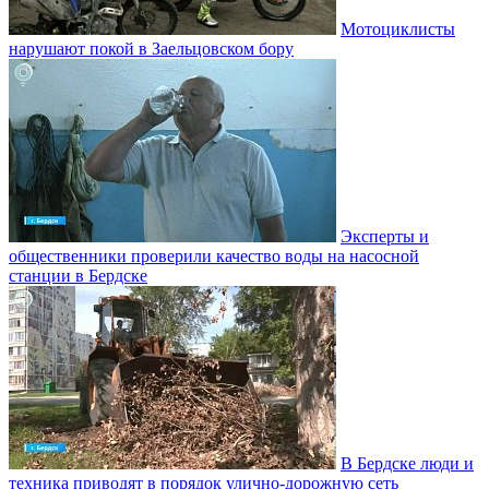
Мотоциклисты
нарушают покой в Заельцовском бору
Эксперты и
общественники проверили качество воды на насосной
станции в Бердске
В Бердске люди и
техника приводят в порядок улично‑дорожную сеть