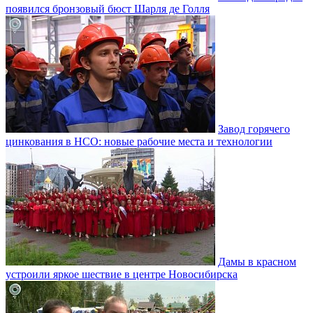
появился бронзовый бюст Шарля де Голля
Завод горячего
цинкования в НСО: новые рабочие места и технологии
Дамы в красном
устроили яркое шествие в центре Новосибирска