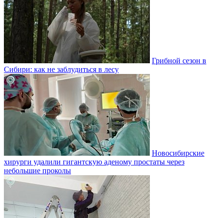
Грибной сезон в
Сибири: как не заблудиться в лесу
Новосибирские
хирурги удалили гигантскую аденому простаты через
небольшие проколы