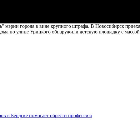
ь" мэрии города в виде крупного штрафа. В Новосибирск приех
дома по улице Урицкого обнаружили детскую площадку с массо
ров в Бердске помогает обрести профессию