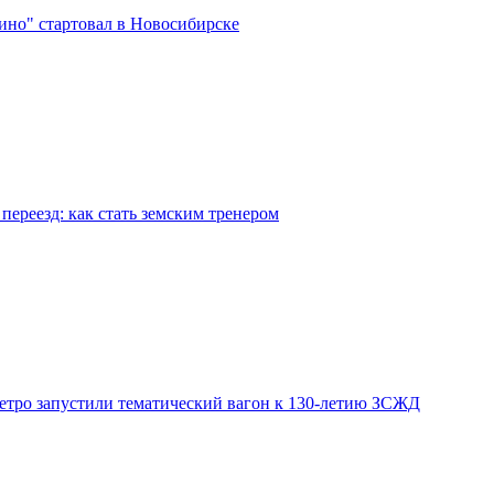
ино" стартовал в Новосибирске
переезд: как стать земским тренером
етро запустили тематический вагон к 130-летию ЗСЖД