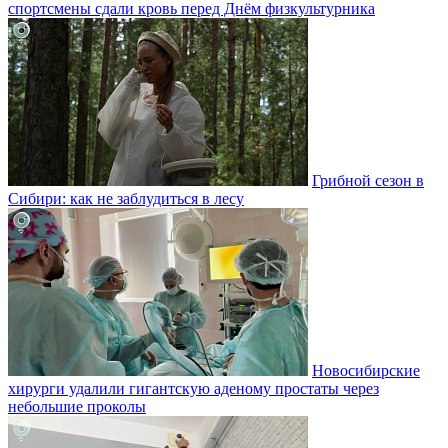
спортсмены сдали кровь перед Днём физкультурника
Грибной сезон в
Сибири: как не заблудиться в лесу
Новосибирские
хирурги удалили гигантскую аденому простаты через
небольшие проколы