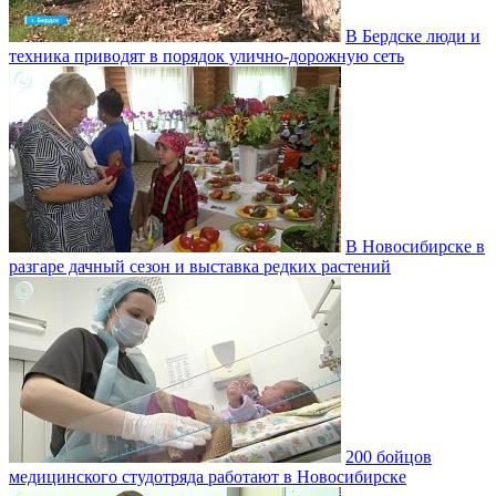
В Бердске люди и
техника приводят в порядок улично‑дорожную сеть
В Новосибирске в
разгаре дачный сезон и выставка редких растений
200 бойцов
медицинского студотряда работают в Новосибирске