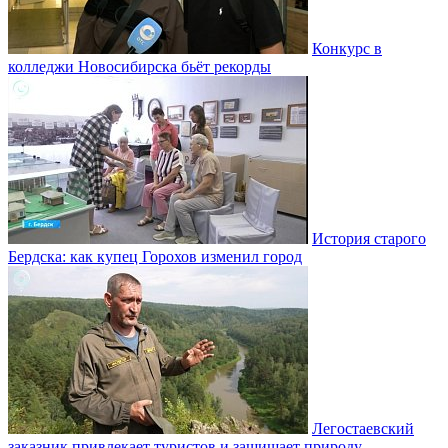
Конкурс в
колледжи Новосибирска бьёт рекорды
История старого
Бердска: как купец Горохов изменил город
Легостаевский
заказник привлекает туристов и защищает природу