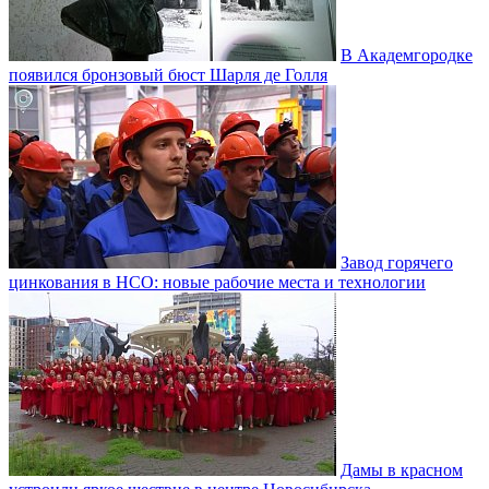
В Академгородке
появился бронзовый бюст Шарля де Голля
Завод горячего
цинкования в НСО: новые рабочие места и технологии
Дамы в красном