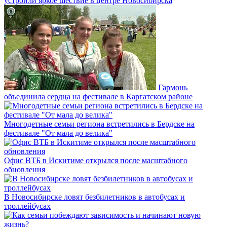
устроили яркое шествие в центре Новосибирска
Гармонь
объединила сердца на фестивале в Каргатском районе
Многодетные семьи региона встретились в Бердске на
фестивале "От мала до велика"
Офис ВТБ в Искитиме открылся после масштабного
обновления
В Новосибирске ловят безбилетников в автобусах и
троллейбусах