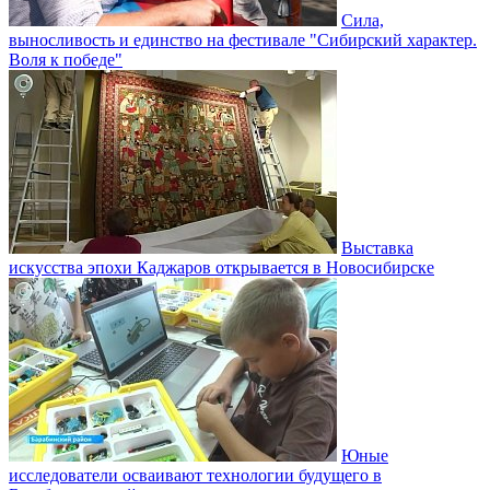
Сила,
выносливость и единство на фестивале "Сибирский характер.
Воля к победе"
Выставка
искусства эпохи Каджаров открывается в Новосибирске
Юные
исследователи осваивают технологии будущего в