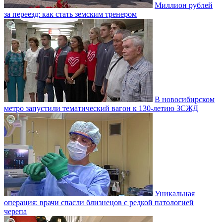
Миллион рублей
за переезд: как стать земским тренером
В новосибирском
метро запустили тематический вагон к 130-летию ЗСЖД
Уникальная
операция: врачи спасли близнецов с редкой патологией
черепа