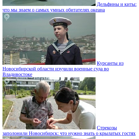
Дельфины и киты:
что мы знаем о самых умных обитателях океана
Курсанты из
Новосибирской области изучили военные суда во
Владивостоке
Стрекозы
заполонили Новосибирск: что нужно знать о крылатых гостях