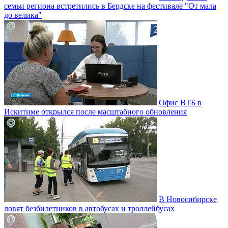
семьи региона встретились в Бердске на фестивале "От мала
до велика"
Офис ВТБ в
Искитиме открылся после масштабного обновления
В Новосибирске
ловят безбилетников в автобусах и троллейбусах