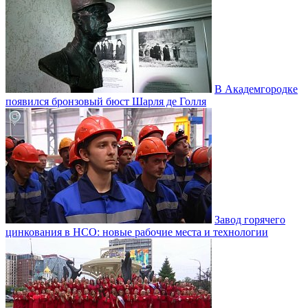
В Академгородке
появился бронзовый бюст Шарля де Голля
Завод горячего
цинкования в НСО: новые рабочие места и технологии