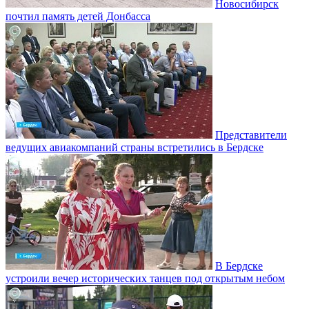
Новосибирск
почтил память детей Донбасса
Представители
ведущих авиакомпаний страны встретились в Бердске
В Бердске
устроили вечер исторических танцев под открытым небом