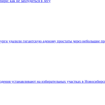
бири: как не заблудиться в лесу
урги удалили гигантскую аденому простаты через небольшие п
дения устанавливают на избирательных участках в Новосибирс