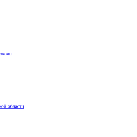
роколы
кой области