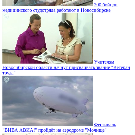
200 бойцов
медицинского студотряда работают в Новосибирске
Учителям
Новосибирской области начнут присваивать звание "Ветеран
труда"
Фестиваль
"ВИВА АВИА!" пройдёт на аэродроме "Мочище"