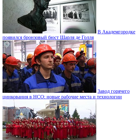
В Академгородке
появился бронзовый бюст Шарля де Голля
Завод горячего
цинкования в НСО: новые рабочие места и технологии