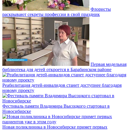
Флористы
раскрывают секреты профессии в свой праздник
Первая модельная
библиотека для детей откроется в Барабинском районе
Реабилитация детей-инвалидов станет доступнее благодаря
новому проекту
Фестиваль памяти Владимира Высоцкого стартовал в
Новосибирске
Новая поликлиника в Новосибирске примет первых