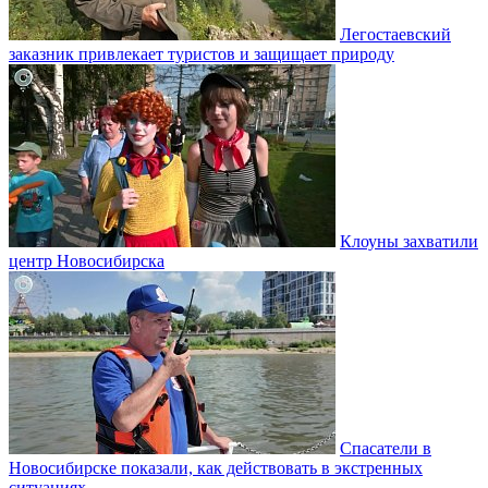
Легостаевский
заказник привлекает туристов и защищает природу
Клоуны захватили
центр Новосибирска
Спасатели в
Новосибирске показали, как действовать в экстренных
ситуациях