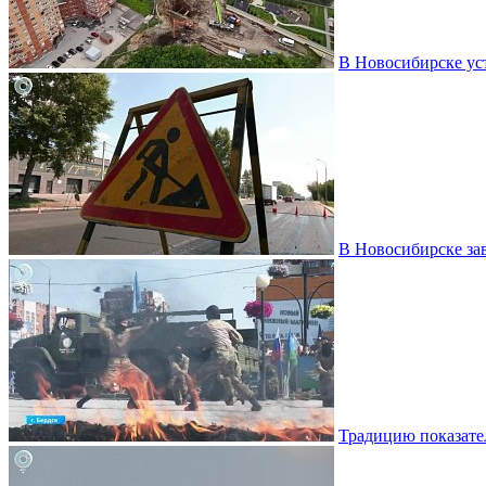
В Новосибирске ус
В Новосибирске за
Традицию показате