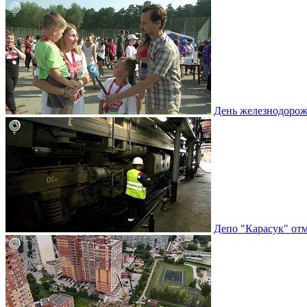
День железнодорож
Депо "Карасук" отм