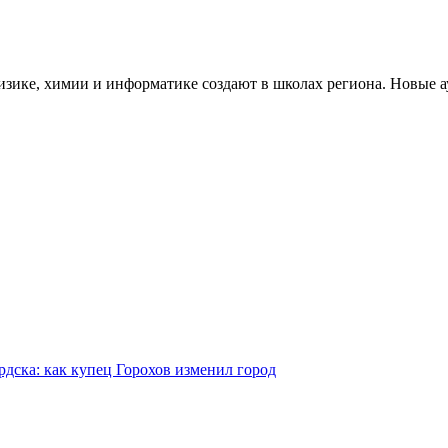
зике, химии и информатике создают в школах региона. Новые а
рдска: как купец Горохов изменил город