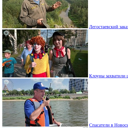
Легостаевский зака
Клоуны захватили 
Спасатели в Новоси