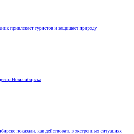
зник привлекает туристов и защищает природу
центр Новосибирска
бирске показали, как действовать в экстренных ситуациях