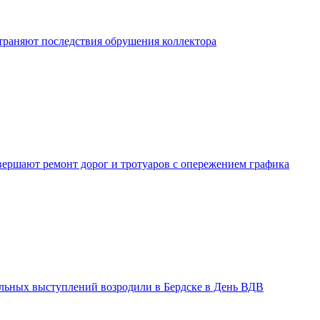
траняют последствия обрушения коллектора
вершают ремонт дорог и тротуаров с опережением графика
льных выступлений возродили в Бердске в День ВДВ