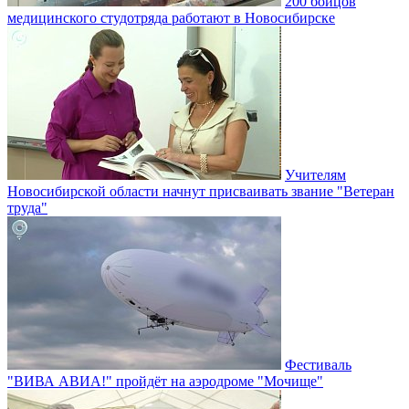
200 бойцов
медицинского студотряда работают в Новосибирске
Учителям
Новосибирской области начнут присваивать звание "Ветеран
труда"
Фестиваль
"ВИВА АВИА!" пройдёт на аэродроме "Мочище"