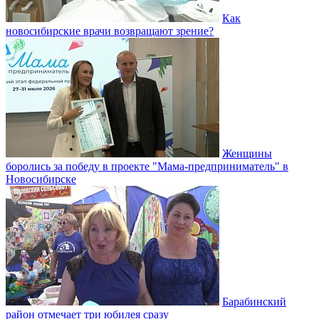
Как
новосибирские врачи возвращают зрение?
Женщины
боролись за победу в проекте "Мама-предприниматель" в
Новосибирске
Барабинский
район отмечает три юбилея сразу