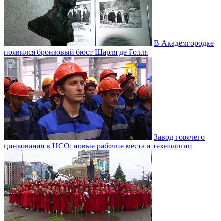
В Академгородке
появился бронзовый бюст Шарля де Голля
Завод горячего
цинкования в НСО: новые рабочие места и технологии