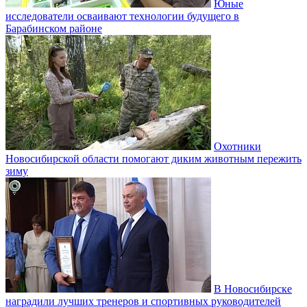
Юные
исследователи осваивают технологии будущего в
Барабинском районе
Охотники
Новосибирской области помогают диким животным пережить
зиму
В Новосибирске
наградили лучших тренеров и спортивных руководителей