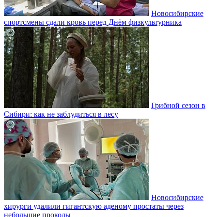
Новосибирские
спортсмены сдали кровь перед Днём физкультурника
Грибной сезон в
Сибири: как не заблудиться в лесу
Новосибирские
хирурги удалили гигантскую аденому простаты через
небольшие проколы