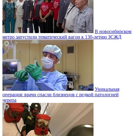
В новосибирском
метро запустили тематический вагон к 130-летию ЗСЖД
Уникальная
операция: врачи спасли близнецов с редкой патологией
черепа