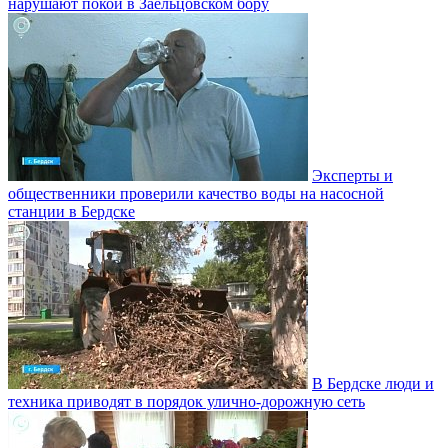
нарушают покой в Заельцовском бору
Эксперты и
общественники проверили качество воды на насосной
станции в Бердске
В Бердске люди и
техника приводят в порядок улично‑дорожную сеть