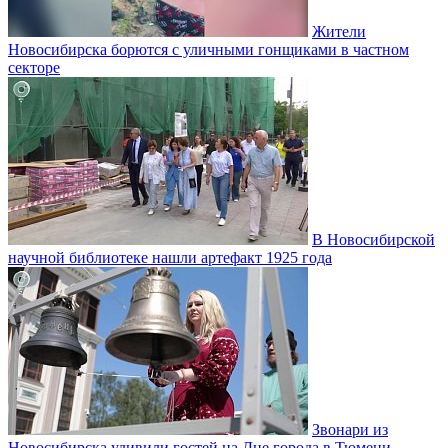
Жители
Новосибирска борются с уличными гонщиками в частном
секторе
В Новосибирской
научной библиотеке нашли артефакт 1925 года
Звонари из
Новосибирска удивили гостей на Дне города в Тюмени