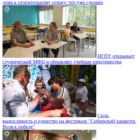
дома к отопительному сезону: что уже сделано
НГПУ открывает
студенческий МФЦ и обновляет учебные пространства
Сила,
выносливость и единство на фестивале "Сибирский характер.
Воля к победе"