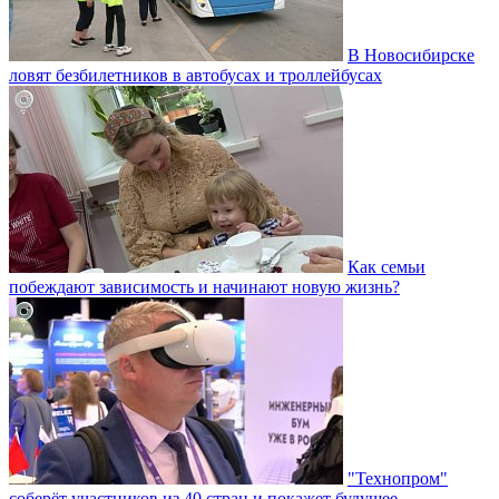
В Новосибирске
ловят безбилетников в автобусах и троллейбусах
Как семьи
побеждают зависимость и начинают новую жизнь?
"Технопром"
соберёт участников из 40 стран и покажет будущее