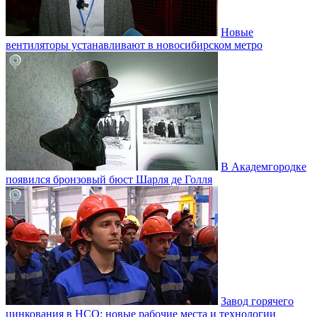
Новые
вентиляторы устанавливают в новосибирском метро
В Академгородке
появился бронзовый бюст Шарля де Голля
Завод горячего
цинкования в НСО: новые рабочие места и технологии