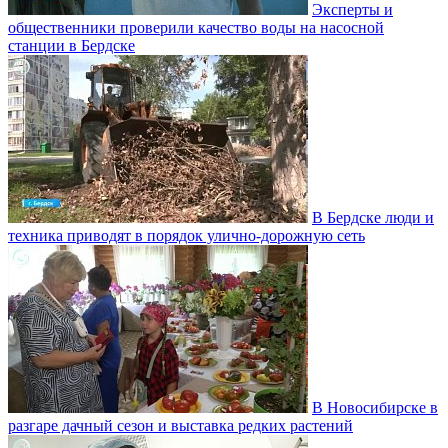
Эксперты и
общественники проверили качество воды на насосной
станции в Бердске
В Бердске люди и
техника приводят в порядок улично‑дорожную сеть
В Новосибирске в
разгаре дачный сезон и выставка редких растений