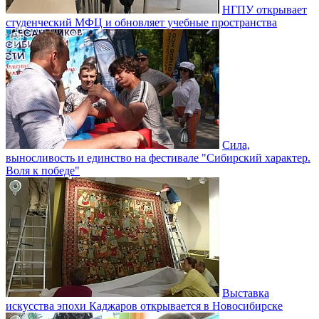
НГПУ открывает
студенческий МФЦ и обновляет учебные пространства
Сила,
выносливость и единство на фестивале "Сибирский характер.
Воля к победе"
Выставка
искусства эпохи Каджаров открывается в Новосибирске