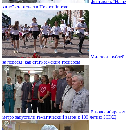
Фестиваль "Наше
кино" стартовал в Новосибирске
Миллион рублей
за переезд: как стать земским тренером
В новосибирском
метро запустили тематический вагон к 130-летию ЗСЖД