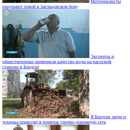
Мотоциклисты
нарушают покой в Заельцовском бору
Эксперты и
общественники проверили качество воды на насосной
станции в Бердске
В Бердске люди и
техника приводят в порядок улично‑дорожную сеть