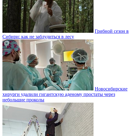
Грибной сезон в
Сибири: как не заблудиться в лесу
Новосибирские
хирурги удалили гигантскую аденому простаты через
небольшие проколы