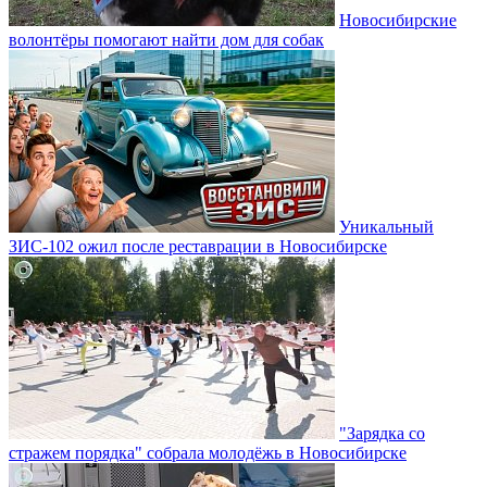
Новосибирские
волонтёры помогают найти дом для собак
Уникальный
ЗИС-102 ожил после реставрации в Новосибирске
"Зарядка со
стражем порядка" собрала молодёжь в Новосибирске