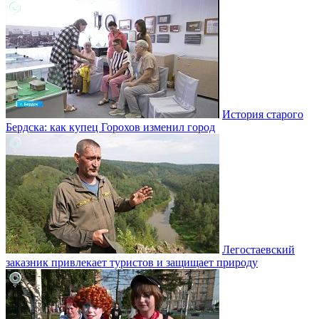
История старого
Бердска: как купец Горохов изменил город
Легостаевский
заказник привлекает туристов и защищает природу