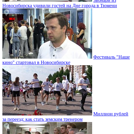
Звонари из
Новосибирска удивили гостей на Дне города в Тюмени
Фестиваль "Наше
кино" стартовал в Новосибирске
Миллион рублей
за переезд: как стать земским тренером