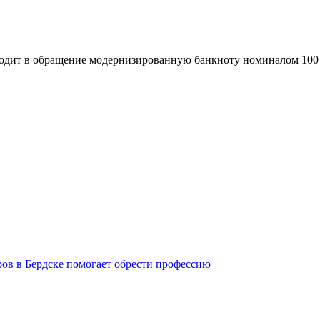
водит в обращение модернизированную банкноту номиналом 100 
ров в Бердске помогает обрести профессию