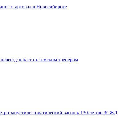
ино" стартовал в Новосибирске
переезд: как стать земским тренером
етро запустили тематический вагон к 130-летию ЗСЖД