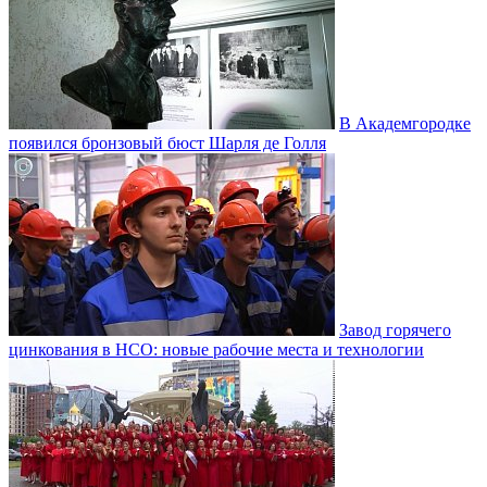
В Академгородке
появился бронзовый бюст Шарля де Голля
Завод горячего
цинкования в НСО: новые рабочие места и технологии