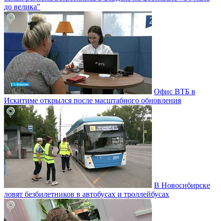
до велика"
Офис ВТБ в
Искитиме открылся после масштабного обновления
В Новосибирске
ловят безбилетников в автобусах и троллейбусах