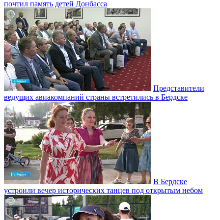
почтил память детей Донбасса
Представители
ведущих авиакомпаний страны встретились в Бердске
В Бердске
устроили вечер исторических танцев под открытым небом