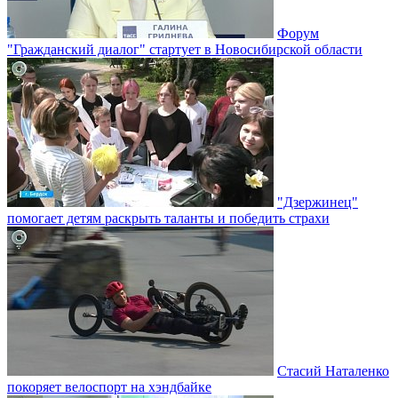
Форум
"Гражданский диалог" стартует в Новосибирской области
"Дзержинец"
помогает детям раскрыть таланты и победить страхи
Стасий Наталенко
покоряет велоспорт на хэндбайке