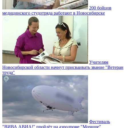
200 бойцов
медицинского студотряда работают в Новосибирске
Учителям
Новосибирской области начнут присваивать звание "Ветеран
труда"
Фестиваль
"ВИВА АВИА!" пройдёт на аэродроме "Мочище"