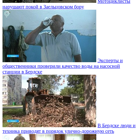
Мотоциклисты
нарушают покой в Заельцовском бору
Эксперты и
общественники проверили качество воды на насосной
станции в Бердске
В Бердске люди и
техника приводят в порядок улично‑дорожную сеть