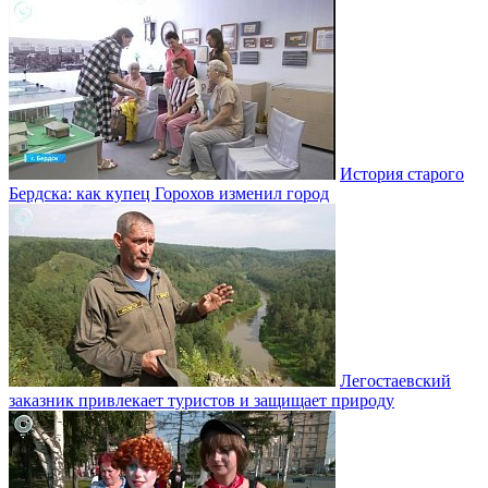
История старого
Бердска: как купец Горохов изменил город
Легостаевский
заказник привлекает туристов и защищает природу