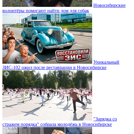
Новосибирские
волонтёры помогают найти дом для собак
Уникальный
ЗИС-102 ожил после реставрации в Новосибирске
"Зарядка со
стражем порядка" собрала молодёжь в Новосибирске