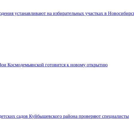
дения устанавливают на избирательных участках в Новосибирс
Зои Космодемьянской готовится к новому открытию
 детских садов Куйбышевского района проверяют специалисты