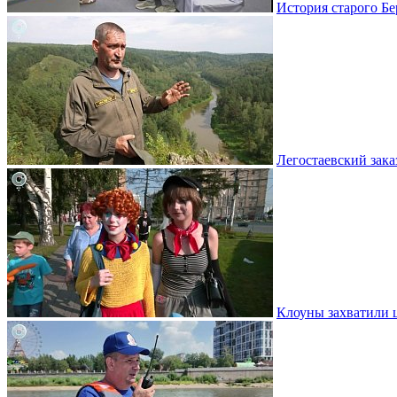
История старого Бе
Легостаевский зака
Клоуны захватили 