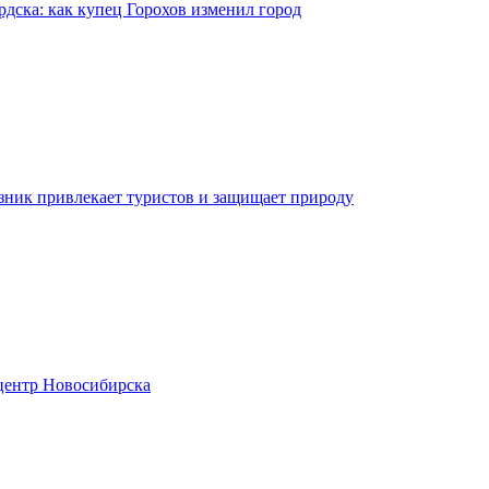
рдска: как купец Горохов изменил город
зник привлекает туристов и защищает природу
центр Новосибирска