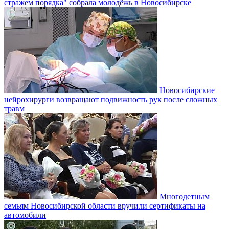
стражем порядка" собрала молодёжь в Новосибирске
Новосибирские
нейрохирурги возвращают подвижность рук после сложных
травм
Многодетным
семьям Новосибирской области вручили сертификаты на
автомобили