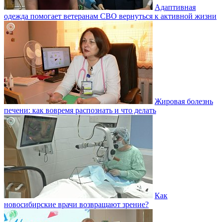
Адаптивная
одежда помогает ветеранам СВО вернуться к активной жизни
Жировая болезнь
печени: как вовремя распознать и что делать
Как
новосибирские врачи возвращают зрение?