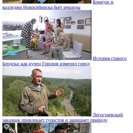
Конкурс в
колледжи Новосибирска бьёт рекорды
История старого
Бердска: как купец Горохов изменил город
Легостаевский
заказник привлекает туристов и защищает природу