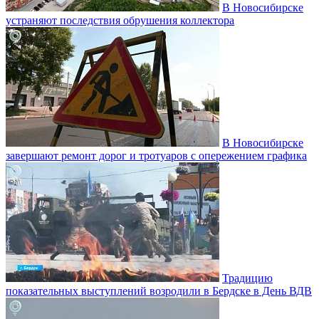
В Новосибирске
устраняют последствия обрушения коллектора
В Новосибирске
завершают ремонт дорог и тротуаров с опережением графика
Традицию
показательных выступлений возродили в Бердске в День ВДВ