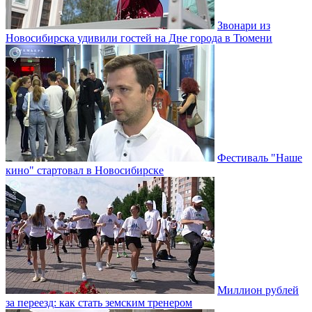
Звонари из
Новосибирска удивили гостей на Дне города в Тюмени
Фестиваль "Наше
кино" стартовал в Новосибирске
Миллион рублей
за переезд: как стать земским тренером