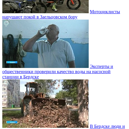
Мотоциклисты
нарушают покой в Заельцовском бору
Эксперты и
общественники проверили качество воды на насосной
станции в Бердске
В Бердске люди и