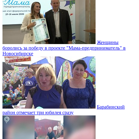
Женщины
боролись за победу в проекте "Мама-предприниматель" в
Новосибирске
Барабинский
район отмечает три юбилея сразу