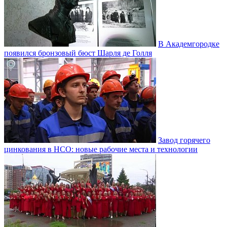
В Академгородке
появился бронзовый бюст Шарля де Голля
Завод горячего
цинкования в НСО: новые рабочие места и технологии