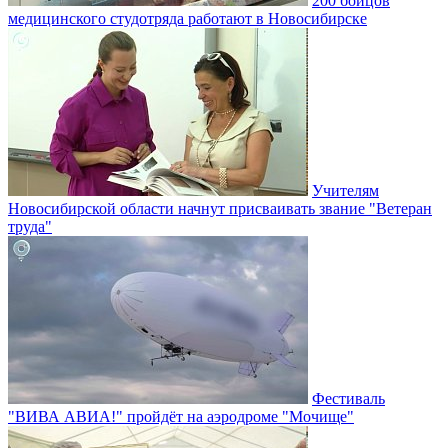
200 бойцов
медицинского студотряда работают в Новосибирске
Учителям
Новосибирской области начнут присваивать звание "Ветеран
труда"
Фестиваль
"ВИВА АВИА!" пройдёт на аэродроме "Мочище"