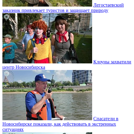
Легостаевский
заказник привлекает туристов и защищает природу
Клоуны захватили
центр Новосибирска
Спасатели в
Новосибирске показали, как действовать в экстренных
ситуациях