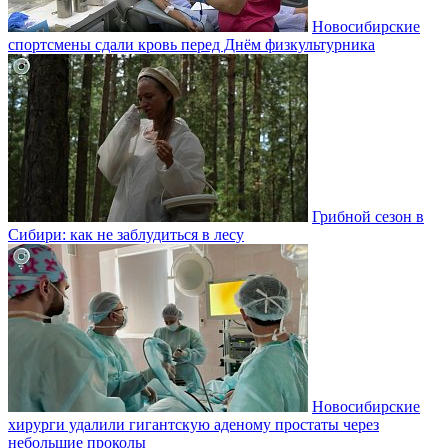
Новосибирские
спортсмены сдали кровь перед Днём физкультурника
Грибной сезон в
Сибири: как не заблудиться в лесу
Новосибирские
хирурги удалили гигантскую аденому простаты через
небольшие проколы