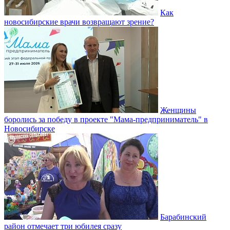
Как
новосибирские врачи возвращают зрение?
Женщины
боролись за победу в проекте "Мама-предприниматель" в
Новосибирске
Барабинский
район отмечает три юбилея сразу