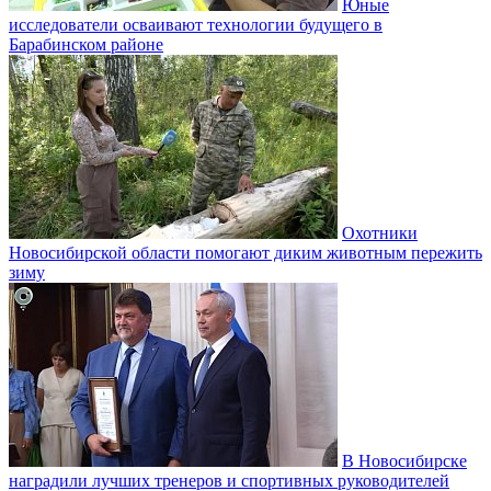
Юные
исследователи осваивают технологии будущего в
Барабинском районе
Охотники
Новосибирской области помогают диким животным пережить
зиму
В Новосибирске
наградили лучших тренеров и спортивных руководителей