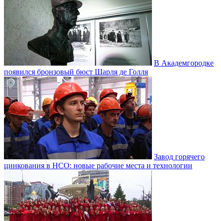
В Академгородке
появился бронзовый бюст Шарля де Голля
Завод горячего
цинкования в НСО: новые рабочие места и технологии