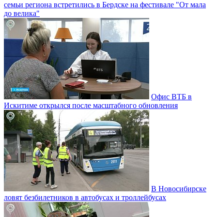
семьи региона встретились в Бердске на фестивале "От мала
до велика"
Офис ВТБ в
Искитиме открылся после масштабного обновления
В Новосибирске
ловят безбилетников в автобусах и троллейбусах