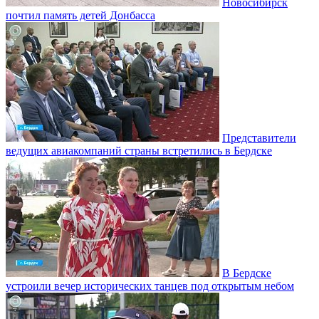
Новосибирск
почтил память детей Донбасса
Представители
ведущих авиакомпаний страны встретились в Бердске
В Бердске
устроили вечер исторических танцев под открытым небом