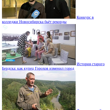
Конкурс в
колледжи Новосибирска бьёт рекорды
История старого
Бердска: как купец Горохов изменил город