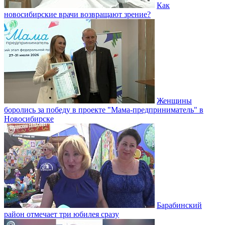
Как
новосибирские врачи возвращают зрение?
Женщины
боролись за победу в проекте "Мама-предприниматель" в
Новосибирске
Барабинский
район отмечает три юбилея сразу