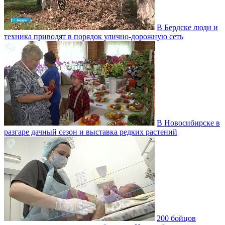
В Бердске люди и
техника приводят в порядок улично‑дорожную сеть
В Новосибирске в
разгаре дачный сезон и выставка редких растений
200 бойцов