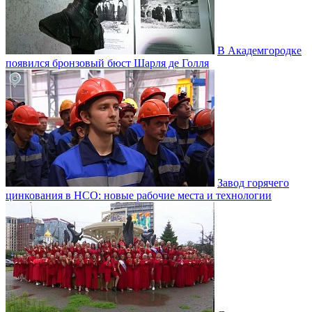
В Академгородке
появился бронзовый бюст Шарля де Голля
Завод горячего
цинкования в НСО: новые рабочие места и технологии