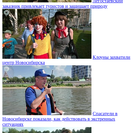
Легостаевский
заказник привлекает туристов и защищает природу
Клоуны захватили
центр Новосибирска
Спасатели в
Новосибирске показали, как действовать в экстренных
ситуациях