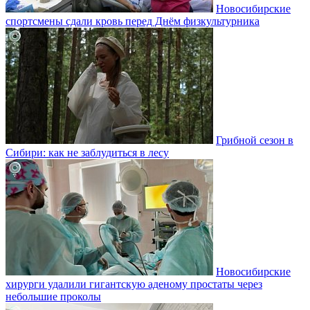
Новосибирские
спортсмены сдали кровь перед Днём физкультурника
Грибной сезон в
Сибири: как не заблудиться в лесу
Новосибирские
хирурги удалили гигантскую аденому простаты через
небольшие проколы