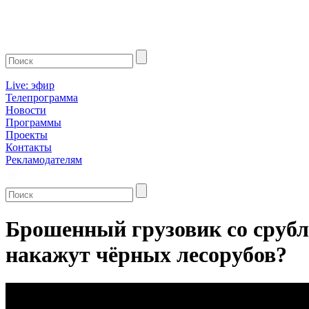
Live: эфир
Телепрограмма
Новости
Программы
Проекты
Контакты
Рекламодателям
Брошенный грузовик со сруб
накажут чёрных лесорубов?