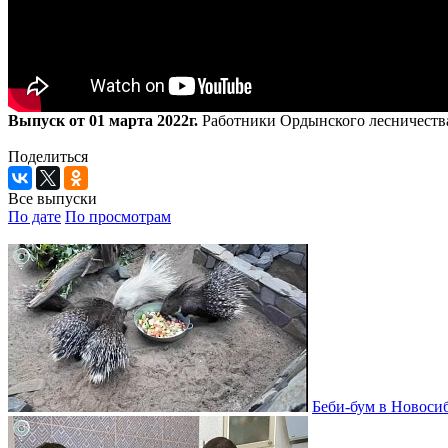
Выпуск от 01 марта 2022г.
Работники Ордынского лесничества
Поделиться
Все выпуски
По дате
По просмотрам
Беби-бум в Новосиб