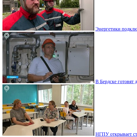
Энергетики подклю
В Бердске готовят 
НГПУ открывает ст