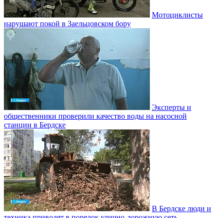
Мотоциклисты
нарушают покой в Заельцовском бору
Эксперты и
общественники проверили качество воды на насосной
станции в Бердске
В Бердске люди и
техника приводят в порядок улично‑дорожную сеть