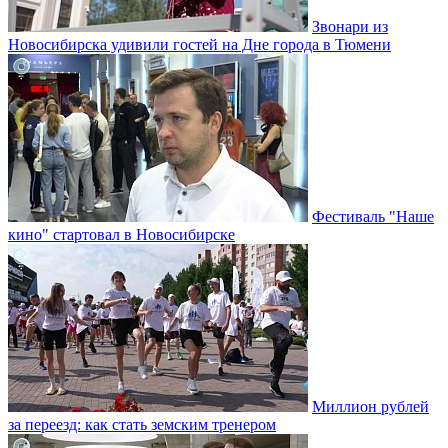
Звонари из
Новосибирска удивили гостей на Дне города в Тюмени
Фестиваль "Наше
кино" стартовал в Новосибирске
Миллион рублей
за переезд: как стать земским тренером