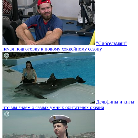
"Сибсельмаш"
начал подготовку к новому хоккейному сезону
Дельфины и киты:
что мы знаем о самых умных обитателях океана