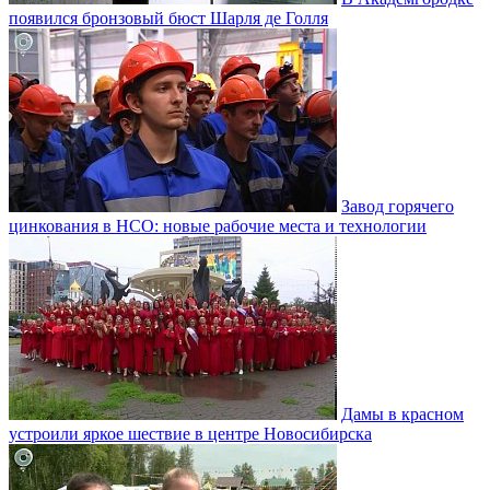
появился бронзовый бюст Шарля де Голля
Завод горячего
цинкования в НСО: новые рабочие места и технологии
Дамы в красном
устроили яркое шествие в центре Новосибирска