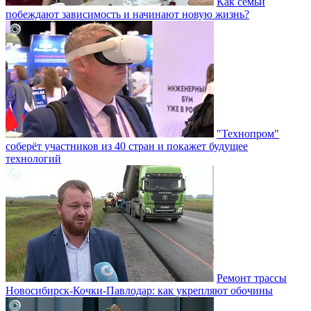
Как семьи
побеждают зависимость и начинают новую жизнь?
"Технопром"
соберёт участников из 40 стран и покажет будущее
технологий
Ремонт трассы
Новосибирск-Кочки-Павлодар: как укрепляют обочины