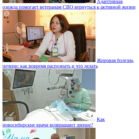
Адаптивная
одежда помогает ветеранам СВО вернуться к активной жизни
Жировая болезнь
печени: как вовремя распознать и что делать
Как
новосибирские врачи возвращают зрение?