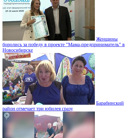
Женщины
боролись за победу в проекте "Мама-предприниматель" в
Новосибирске
Барабинский
район отмечает три юбилея сразу