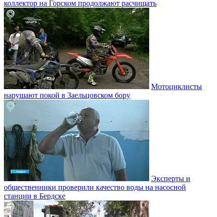
коллектор на Горском продолжают расчищать
Мотоциклисты
нарушают покой в Заельцовском бору
Эксперты и
общественники проверили качество воды на насосной
станции в Бердске