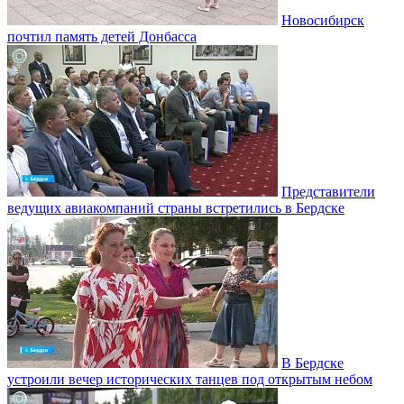
Новосибирск
почтил память детей Донбасса
Представители
ведущих авиакомпаний страны встретились в Бердске
В Бердске
устроили вечер исторических танцев под открытым небом