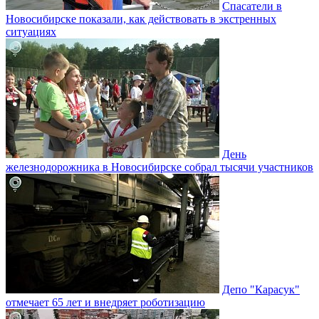
Спасатели в
Новосибирске показали, как действовать в экстренных
ситуациях
День
железнодорожника в Новосибирске собрал тысячи участников
Депо "Карасук"
отмечает 65 лет и внедряет роботизацию