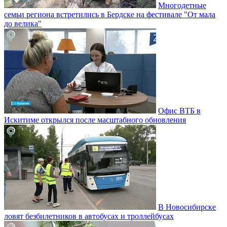
Многодетные
семьи региона встретились в Бердске на фестивале "От мала
до велика"
Офис ВТБ в
Искитиме открылся после масштабного обновления
В Новосибирске
ловят безбилетников в автобусах и троллейбусах