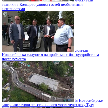
Фестиваль
техники в Кольцово удивил гостей необычными
активностями
Жители
Новосибирска жалуются на проблемы с благоустройством
после ремонта
В Новосибирске
завершают строительство нового моста через реку Тулу