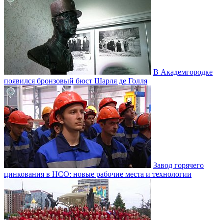
В Академгородке
появился бронзовый бюст Шарля де Голля
Завод горячего
цинкования в НСО: новые рабочие места и технологии