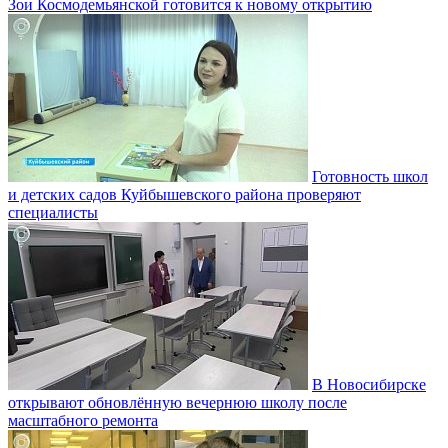
Зои Космодемьянской готовится к новому открытию
Готовность школ
и детских садов Куйбышевского района проверяют
специалисты
В Новосибирске
открывают обновлённую вечернюю школу после
масштабного ремонта