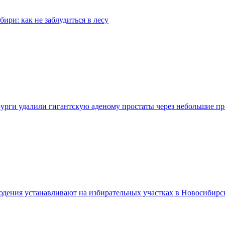
бири: как не заблудиться в лесу
урги удалили гигантскую аденому простаты через небольшие п
дения устанавливают на избирательных участках в Новосибирс