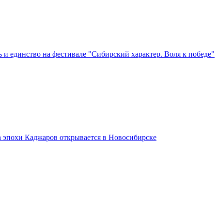
 и единство на фестивале "Сибирский характер. Воля к победе"
а эпохи Каджаров открывается в Новосибирске