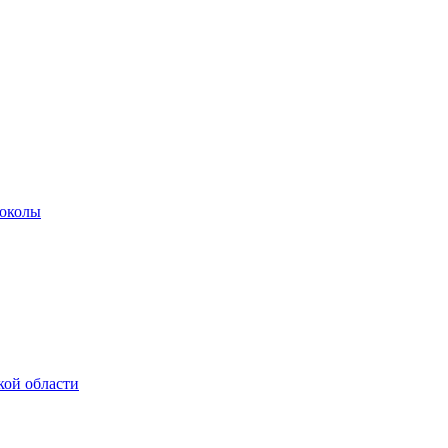
роколы
кой области