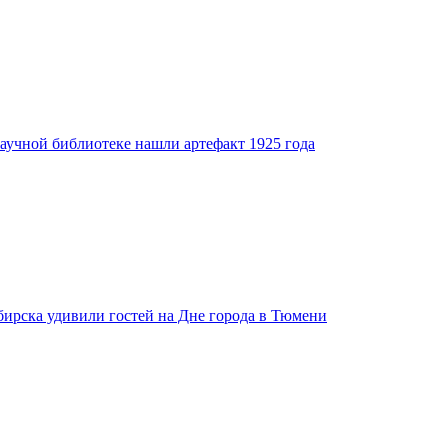
аучной библиотеке нашли артефакт 1925 года
бирска удивили гостей на Дне города в Тюмени