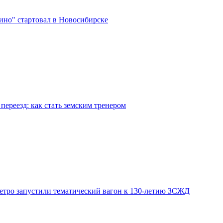
ино" стартовал в Новосибирске
переезд: как стать земским тренером
етро запустили тематический вагон к 130-летию ЗСЖД