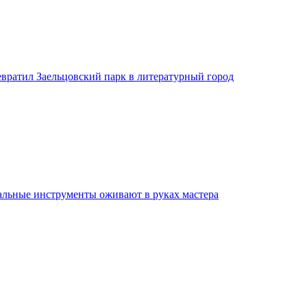
евратил Заельцовский парк в литературный город
льные инструменты оживают в руках мастера